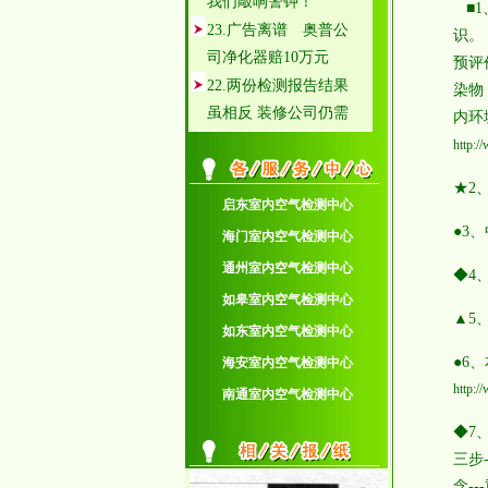
■
23.广告离谱 奥普公
识。
司净化器赔10万元
预评
22.两份检测报告结果
染物
虽相反 装修公司仍需
内环
赔偿
http:/
21.车内空气检测标准3
月实施 厂家避讳成本
★2
启东室内空气检测中心
20.家具污染触目惊心
●3
政协委员提案修订相关
海门室内空气检测中心
标准
通州室内空气检测中心
◆4
19.TVOC认知度低环保
如皋室内空气检测中心
意识淡薄 57%消费者
▲5
如东室内空气检测中心
不知有毒TVOC
●6
海安室内空气检测中心
18.对2户以上的住户检
http:/
南通室内空气检测中心
测优惠
17.招聘兼职人员
◆7
16.防癌饮食的十大铁
三步
律!
念-