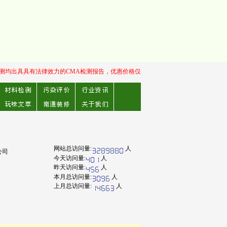
有法律效力的CMA检测报告，优惠价格仅针对每个采样点检测六项：甲醛、苯、TVOC、甲
网站总访问量:
人
公司
今天访问量:
人
昨天访问量:
人
本月总访问量:
人
上月总访问量:
人