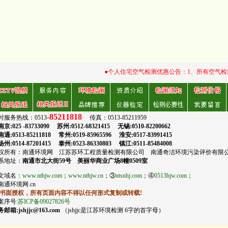
●个人住宅空气检测优惠公告：1、所有空气检测均出具具
-85211818
务热线：0513
传真：0513-85211959
83733090 苏州:0512-68321415 无锡:0510-82200662
-85211818 常州:0519-85965596 淮安:0517-83991415
-87201415 泰州:0523-86330803
镇江:0511-85484008
：南通环境网 江苏苏环工程质量检测有限公司 南通奇洁环境污染评价有限
地址：
南通市北大街59号 美丽华商业广场8幢0509室
域名：
www.nthjw.com
；
www.nthjw.cn
；③
ntsnhj.com
；④
0513hjw.com
；
通环境网.cn
授权，所有页面内容不得以任何形式复制或转载!
号:
苏ICP备09027826号
shjjc@163.com
（jshjjc是江苏环境检测 6字的首字母）