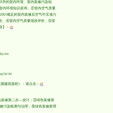
科学的室内环境、室内装修污染知
室内环境知识咨询、②室内空气质量
2001规定的室内装修后空气中五项污
报告、④室内空气质量现状评价、⑤室
容】：
nhj.com
.asp?id=84
（房屋建筑面积）：请点击：
装修第二步---设计；③绿色装修第
内装修污染检测与治理；⑥绿色装修新理