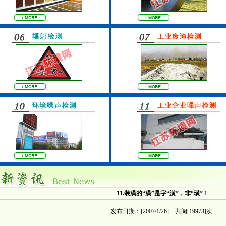
11.装潢的“潢”是字“潢”，非“璜”！
发布日期：[2007/1/26] 共阅[19973]次