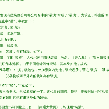
现有些装修公司将公司名中的“装潢”写成了“装璜”。为求正，特查辞海
 先查字“潢”，字意如下：
积水池，如潢污；
潢潢：水深广貌；
大水涌至貌；
染纸，如装潢。
：装潢，并有解释。如下：
：⑴即“装裱”。古代书画用潢纸装裱，故名。《唐六典》：“崇文馆装
“潢”作水池解，由于书面也缘装饰绫锦，其本身如池，故名。
雅器用》：“潢，犹池也，外加缘则内为池，装成卷册，谓之‘装潢’，即‘表
器物或商品外表的装饰亦称装潢。
 再查字“璜”，字意如下：
古玉石器名。形状象璧的一半。古代贵族朝聘、祭祀、丧葬时所用的礼器
新石器时代也有形状类似的器物。
 再留意书籍刊物上，如：《南通大黄页》，均使用“装潢”。