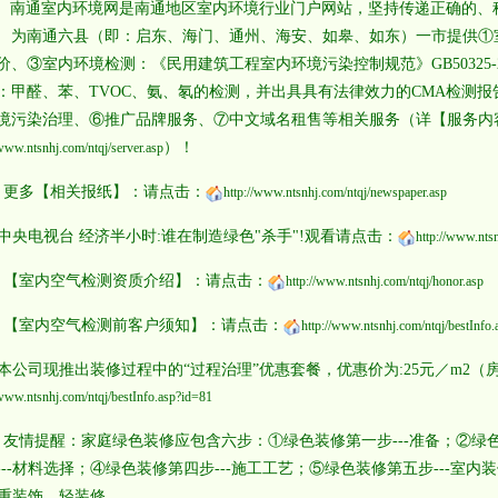
1、南通室内环境网是南通地区室内环境行业门户网站，坚持传递正确的、
 为南通六县（即：启东、海门、通州、海安、如皋、如东）一市提供①
价、③室内环境检测：《民用建筑工程室内环境污染控制规范》GB50325-
：甲醛、苯、TVOC、氨、氡的检测，并出具具有法律效力的CMA检测
境污染治理、⑥推广品牌服务、⑦中文域名租售等相关服务（详【服务内
）！
/www.ntsnhj.com/ntqj/server.asp
、更多【相关报纸】：请点击：
http://www.ntsnhj.com/ntqj/newspaper.asp
、中央电视台 经济半小时:谁在制造绿色"杀手"!观看请点击：
http://www.nts
、【室内空气检测资质介绍】：请点击：
http://www.ntsnhj.com/ntqj/honor.asp
、【室内空气检测前客户须知】：请点击：
http://www.ntsnhj.com/ntqj/bestInfo
、本公司现推出装修过程中的“过程治理”优惠套餐，优惠价为:25元／m2
/www.ntsnhj.com/ntqj/bestInfo.asp?id=81
、友情提醒：家庭绿色装修应包含六步：①绿色装修第一步---准备；②绿色
---材料选择；④绿色装修第四步---施工工艺；⑤绿色装修第五步---室
--重装饰，轻装修。