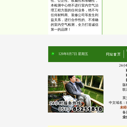
性、公正性、权威性和准确性，
本检测中心绝不进行室内空气治
理工程方面的任何业务，绝不与
任何材料商、装修公司等发生利
益关系，进行合作性的、不准确
的室内空气检测，全力打造诚信
第一的品牌！
126
年
8
月
7
日
星期五
24小时服
南京:025 -
南通:0513
扬州:0514
版权所有
联系
英文
中文域名：南
未经书面
备案序
业务邮箱:j