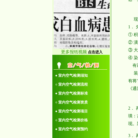
15.本网站品牌推荐栏
内免费刊登广告!
现发
14.无锡水荒，太湖水
1．
臭!
① 
●12.室内空气检测前客
② 
户须知：
③ 
更多报纸视频
点击进入
11.装潢的“潢”是
④ 
字“潢”，非“璜”！
有词
10.出售55个中文域
装潢
● 室内空气检测须知
名！
有将
○ 室内空气检测流程
9.本网站有11个中文域
《通
名：南通室内环境
● 室内空气检测标准
⑵
网.cn等!
○ 室内空气检测资质
点击更多>>
2．
● 室内空气检测项目
璜：
○ 室内空气检测价格
现。
● 室内空气检测预约
3．