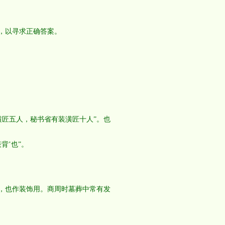
，以寻求正确答案。
潢匠五人，秘书省有装潢匠十人”。也
背’也”。
，也作装饰用。商周时墓葬中常有发