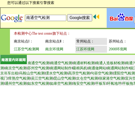
您可以通过以下搜索引擎搜索
本检测中心The test center旗下站点：
南京站点Ⅰ：
南京站点Ⅱ：
常州站点：
苏州站点：
江苏空气检测网
南京环境网
江苏环境网
2008环境网
南通空气检测
‖
南通空气检测
‖
南通材料检测
‖
南通人造板材检测
‖
南通
测
‖
南京空气检测
‖
苏州空气检测
‖
南通网站制作
‖
吸棉风机
‖
南通做网站
‖
南通网站制作
‖
镇
京吊车出租
‖
马鞍山空气检测
‖
溧水空气检测
‖
高淳空气检测
‖
句容空气检测
‖
溧阳空气检测
视门
‖
常熟空气检测
‖
吴江空气检测
‖
昆山空气检测
‖
太仓空气检测
‖
张家港空气检测
‖
宜兴
测
‖
通州空气检测
‖
如东空气检测
‖
如皋空气检测
‖
海安空气检测
‖
平板车
‖
环氧地坪
‖
平板拖