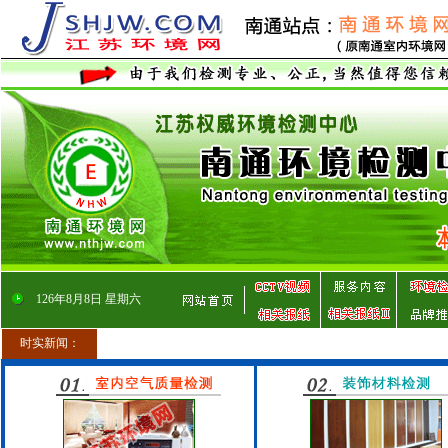
126
年
8
月
8
日
星期六
时实新闻：