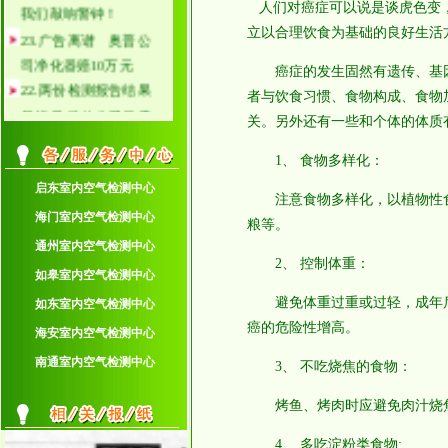
我们敲响警钟！
人们对癌症可以说是谈虎色变
23.广告离谱 奥普公
立以合理饮食为基础的良好生活
司净化器赔10万元
癌症的发生固然有遗传、基因等
22.两份检测报告结果
者与饮食习惯、食物构成、食物
虽相反 装修公司仍需
关。另外还有一些和个体的体质
赔偿
21.车内空气检测标准3
1、 食物多样化：
月实施 厂家避讳成本
启东室内空气检测中心
注意食物多样化，以植物性食物
20.家具污染触目惊心
海门室内空气检测中心
粮等。
政协委员提案修订相关
通州室内空气检测中心
标准
2、 控制体重：
如皋室内空气检测中心
19.TVOC认知度低环保
避免体重过重或过轻，成年后
如东室内空气检测中心
意识淡薄 57%消费者
癌的危险性增高。
不知有毒TVOC
海安室内空气检测中心
18.对2户以上的住户检
南通室内空气检测中心
3、 不吃烧焦的食物：
测优惠
烤鱼、烤肉时应避免肉汁烧焦
17.招聘兼职人员
16.防癌饮食的十大铁
4、 多吃淀粉类食物: