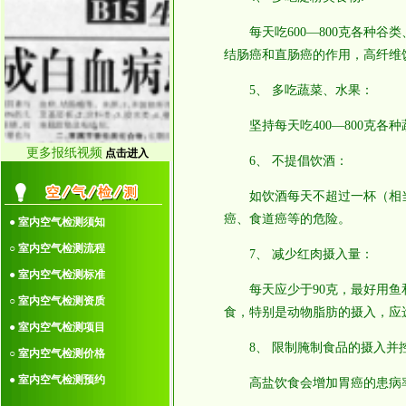
律!
每天吃600—800克各种谷
15.本网站品牌推荐栏
结肠癌和直肠癌的作用，高纤维
内免费刊登广告!
14.无锡水荒，太湖水
5、 多吃蔬菜、水果：
臭!
坚持每天吃400—800克各种
●12.室内空气检测前客
户须知：
更多报纸视频
点击进入
6、 不提倡饮酒：
11.装潢的“潢”是
字“潢”，非“璜”！
如饮酒每天不超过一杯（相当于
10.出售55个中文域
癌、食道癌等的危险。
● 室内空气检测须知
名！
○ 室内空气检测流程
7、 减少红肉摄入量：
9.本网站有11个中文域
● 室内空气检测标准
名：南通室内环境
每天应少于90克，最好用鱼和
○ 室内空气检测资质
网.cn等!
食，特别是动物脂肪的摄入，应
● 室内空气检测项目
点击更多>>
8、 限制腌制食品的摄入并
○ 室内空气检测价格
● 室内空气检测预约
高盐饮食会增加胃癌的患病率