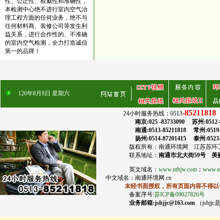
性、公正性、权威性和准确性，
本检测中心绝不进行室内空气治
理工程方面的任何业务，绝不与
任何材料商、装修公司等发生利
益关系，进行合作性的、不准确
的室内空气检测，全力打造诚信
第一的品牌！
126
年
8
月
8
日
星期六
-85211818
24小时服务热线：0513
传
南京:025 -83733090 苏州:0512-6832
南通:0513-85211818 常州:0519-859
扬州:0514-87201415 泰州:0523-86
版权所有：南通环境网 江苏苏环工程
联系地址：
南通市北大街59号 美丽
英文域名：
www.nthjw.com
；
www.nt
中文域名：南通环境网.cn
未经书面授权，所有页面内容不得以任
备案序号:
苏ICP备09027826号
业务邮箱:jshjjc@163.com
（jshj